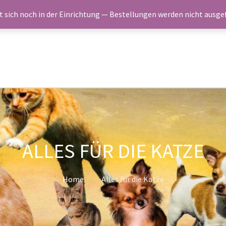
e neue Produkte
Shop
Kasse
Warenkorb
Blog
Newsletter
t sich noch in der Einrichtung — Bestellungen werden nicht ausge
ALLES FÜR DIE KATZE
Home
Alles für die Katze