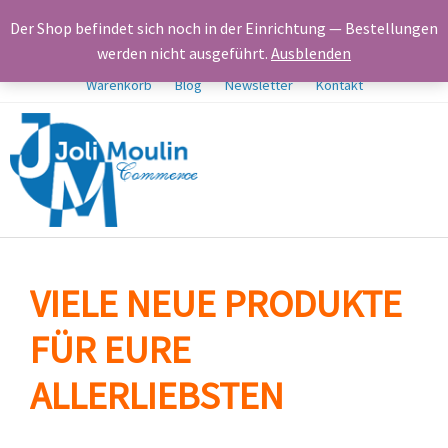
Startseite
Neue Produkte
Der Shop befindet sich noch in der Einrichtung — Bestellungen
Frühjahrs-Initiative – tolle neue Produkte
Shop
Kasse
werden nicht ausgeführt.
Ausblenden
Warenkorb
Blog
Newsletter
Kontakt
VIELE NEUE PRODUKTE
FÜR EURE
ALLERLIEBSTEN